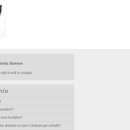
inita Sotron
salt si esti la scoala!
niu
e
 suntem?
i cum învățăm?
e distram si cum ii distram pe ceilalti?