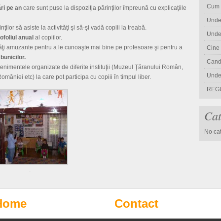
Cum a
ări pe an
care sunt puse la dispoziţia părinţilor împreună cu explicaţiile
Unde
ţilor să asiste la activităţi şi să-şi vadă copiii la treabă.
Unde
ofoliul anual
al copiilor.
ivităţi amuzante pentru a le cunoaşte mai bine pe profesoare şi pentru a
Cine 
bunicilor.
Cand
enimentele organizate de diferite instituţii (Muzeul Ţăranului Român,
Unde 
mâniei etc) la care pot participa cu copiii în timpul liber.
REG
Cat
No ca
.
Home
Contact