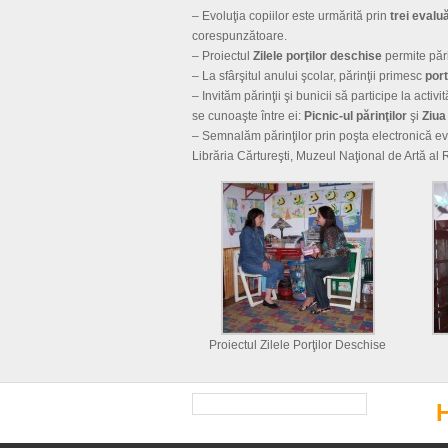
– Evoluţia copiilor este urmărită prin
trei evalu
corespunzătoare.
– Proiectul
Zilele porţilor deschise
permite părin
– La sfârşitul anului şcolar, părinţii primesc
port
– Invităm părinţii şi bunicii să participe la act
se cunoaşte între ei:
Picnic-ul părinţilor
şi
Ziua 
– Semnalăm părinţilor prin poşta electronică ev
Librăria Cărtureşti, Muzeul Naţional de Artă al Ro
Proiectul Zilele Porţilor Deschise
Search
for: