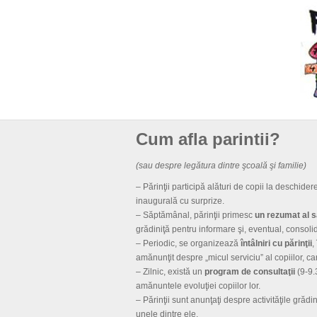
Cum afla parintii?
(sau despre legătura dintre şcoală şi familie)
– Părinţii participă alături de copii la deschider
inaugurală cu surprize.
– Săptămânal, părinţii primesc
un rezumat al 
grădiniţă pentru informare şi, eventual, consolid
– Periodic, se organizează
întâlniri cu părinţii
,
amănunţit despre „micul serviciu” al copiilor, ca
– Zilnic, există un
program de consultaţii
(9-9.3
amănuntele evoluţiei copiilor lor.
– Părinţii sunt anunţaţi despre activităţile grădin
unele dintre ele.