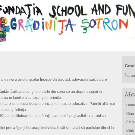
Grad
Înc-un 
ea festivă a anului şcolar
Începe distracţia!
, adevărată sărbătoare
Me
săptămânii
care conţine o parte din ceea ce au deprins copiii la
area în familie a cunoştinţelor primite.
 în care se discută despre principiile noastre educative. Părinţii află mai
Hom
re este grădiniţa.
Cine
0) ale institutoarelor cu părinţii, care pot fi puşi astfel la curent cu
Ce ș
iţei prin
afişe
şi
fluturaşi individuali
, cât şi invitaţi să participe direct la
Cum n