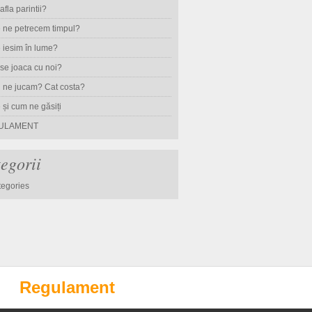
fla parintii?
 ne petrecem timpul?
 iesim în lume?
se joaca cu noi?
 ne jucam? Cat costa?
și cum ne găsiți
ULAMENT
egorii
tegories
Regulament